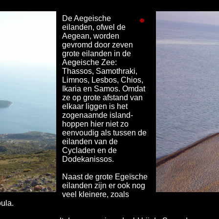
De Aegeische
eilanden, ofwel de
Aegean, worden
gevromd door zeven
grote eilanden in de
Aegeische Zee:
Thassos, Samothraki,
Limnos, Lesbos, Chios,
Ikaria en Samos. Omdat
ze op grote afstand van
elkaar liggen is het
zogenaamde island-
hoppen hier niet zo
eenvoudig als tussen de
eilanden van de
Cycladen en de
Dodekanissos.
Naast de grote Egeïsche
eilanden zijn er ook nog
veel kleinere, zoals
ula.