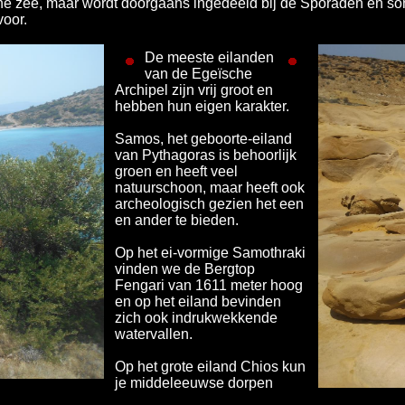
sche zee, maar wordt doorgaans ingedeeld bij de Sporaden en 
voor.
De meeste eilanden
van de Egeïsche
Archipel zijn vrij groot en
hebben hun eigen karakter.
Samos, het geboorte-eiland
van Pythagoras is behoorlijk
groen en heeft veel
natuurschoon, maar heeft ook
archeologisch gezien het een
en ander te bieden.
Op het ei-vormige Samothraki
vinden we de Bergtop
Fengari van 1611 meter hoog
en op het eiland bevinden
zich ook indrukwekkende
watervallen.
Op het grote eiland Chios kun
je middeleeuwse dorpen