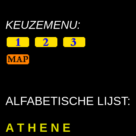
KEUZEMENU:
ALFABETISCHE LIJST:
A T H E N E